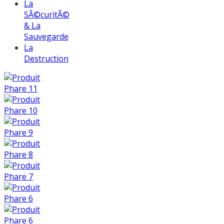
La
SÃ©curitÃ©
& La
Sauvegarde
La
Destruction