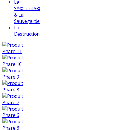
La
SÃ©curitÃ©
& La
Sauvegarde
La
Destruction